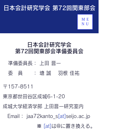
​日本会計研究学会 第72回関東部会
ME
NU
日本会計研究学会
第72回関東部会準備委員会
準備委員長： 上田 晋一
委 員 ： 塘 誠
羽根 佳祐
〒157-8511
東京都世田谷区成城6-1-20
成城大学経済学部 上田晋一研究室内
Email： jaa72kanto_s
[at]
seijo.ac.jp
※
[at]
は@に置き換える。